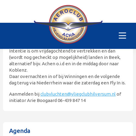
Wijnvlucht
Vrijdag 28 augustus 2026 - zaterdag 29 augustus 2026
Dit keer is Koblenz/ Winningen ons reisdoel.
Intentie is om vrijdagochtend te vertrekken en dan
(wordt nog gecheckt op mogelijkheid) landen in Beek,
alternatief bijv. Achen o.i.d en in de middag door naar
Koblenz.
Daar overnachten in of bij Winningen en de volgende
dag terug via Niederrhein waar die zaterdag een Fly In is.
Aanmelden bij
clubvluchten@vliegclubhilversum.nl
of
initiator Arie Boogaard 06-439 847 14
Agenda