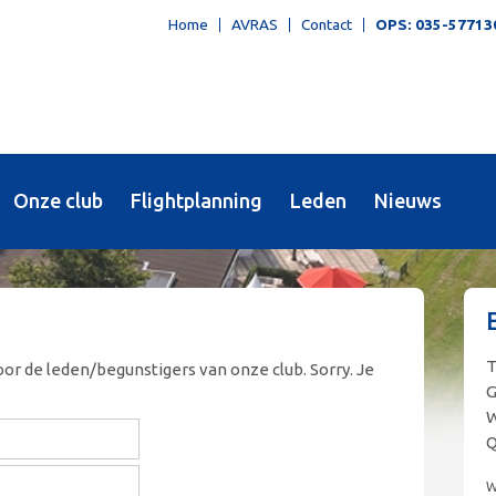
Home
AVRAS
Contact
OPS: 035-57713
Onze club
Flightplanning
Leden
Nieuws
oor de leden/begunstigers van onze club. Sorry. Je
G
W
W