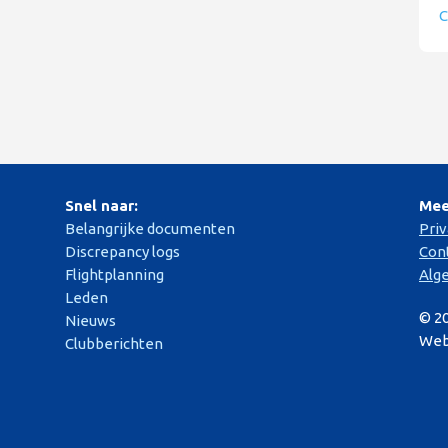
C
Snel naar:
Mee
Belangrijke documenten
Pri
Discrepancy logs
Con
Flightplanning
Alg
Leden
© 2
Nieuws
Web
Clubberichten