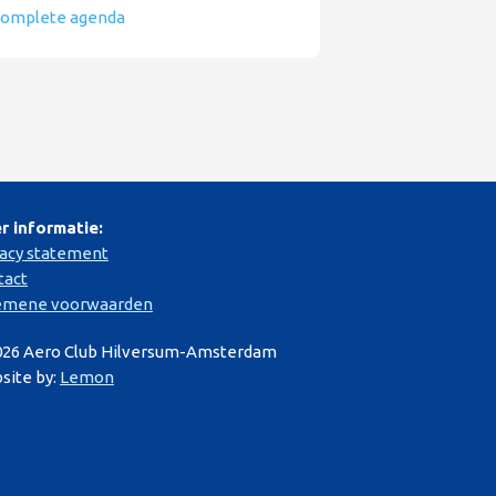
omplete agenda
r informatie:
vacy statement
tact
emene voorwaarden
026 Aero Club Hilversum-Amsterdam
site by:
Lemon