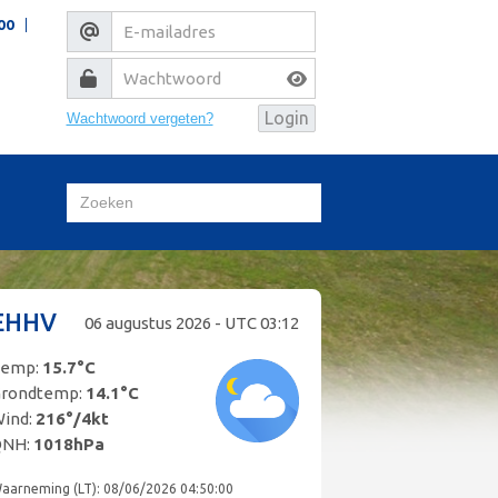
00
Wachtwoord vergeten?
EHHV
06 augustus 2026 - UTC
03:12
Temp:
15.7°C
rondtemp:
14.1°C
ind:
216°
/
4kt
QNH:
1018hPa
aarneming (LT): 08/06/2026 04:50:00