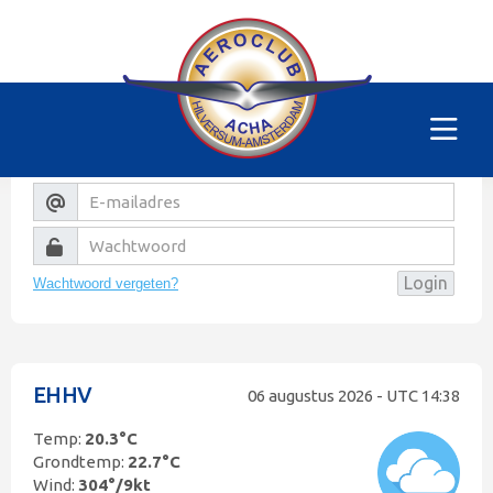
Helaas
Dit gedeelte van de website is alleen voor de
leden/begunstigers van onze club. Sorry. Je kunt
natuurlijk altijd lid worden!
Wachtwoord vergeten?
EHHV
06 augustus 2026 - UTC
14:38
Temp:
20.3°C
Grondtemp:
22.7°C
Wind:
304°
/
9kt