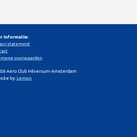
r informatie:
vacy statement
tact
emene voorwaarden
026 Aero Club Hilversum-Amsterdam
site by:
Lemon