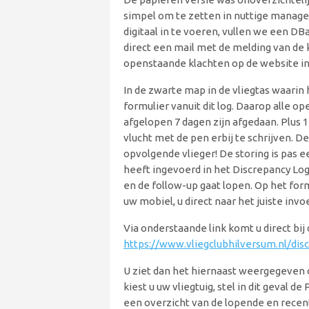
simpel om te zetten in nuttige manag
digitaal in te voeren, vullen we een DB
direct een mail met de melding van de k
openstaande klachten op de website in
In de zwarte map in de vliegtas waarin h
formulier vanuit dit log. Daarop alle o
afgelopen 7 dagen zijn afgedaan. Plus
vlucht met de pen erbij te schrijven. 
opvolgende vlieger! De storing is pas e
heeft ingevoerd in het Discrepancy L
en de follow-up gaat lopen. Op het for
uw mobiel, u direct naar het juiste in
Via onderstaande link komt u direct bij 
https://www.vliegclubhilversum.nl/dis
U ziet dan het hiernaast weergegeven
kiest u uw vliegtuig, stel in dit geval 
een overzicht van de lopende en recen