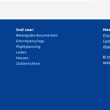
Snel naar:
Mee
Belangrijke documenten
Pri
Discrepancy logs
Con
Flightplanning
Alg
Leden
© 2
Nieuws
Web
Clubberichten