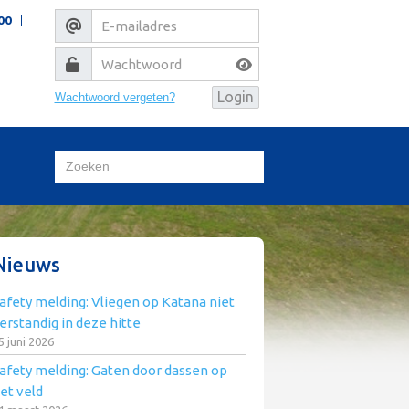
00
Wachtwoord vergeten?
Nieuws
afety melding: Vliegen op Katana niet
erstandig in deze hitte
5 juni 2026
afety melding: Gaten door dassen op
et veld