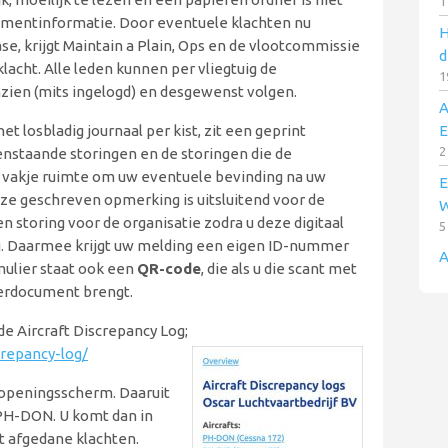
1
ementinformatie. Door eventuele klachten nu
H
ase, krijgt Maintain a Plain, Ops en de vlootcommissie
d
lacht. Alle leden kunnen per vliegtuig de
1
zien (mits ingelogd) en desgewenst volgen.
A
et losbladig journaal per kist, zit een geprint
E
2
penstaande storingen en de storingen die de
 1 vakje ruimte om uw eventuele bevinding na uw
E
Deze geschreven opmerking is uitsluitend voor de
W
en storing voor de organisatie zodra u deze digitaal
5
og. Daarmee krijgt uw melding een eigen ID-nummer
A
mulier staat ook een
QR-code
, die als u die scant met
voerdocument brengt.
de Aircraft Discrepancy Log;
crepancy-log/
 openingsscherm. Daaruit
de PH-DON. U komt dan in
t afgedane klachten.