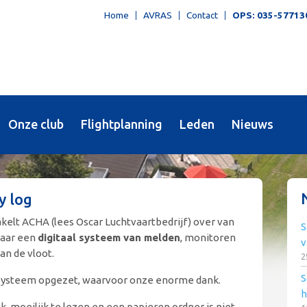
Home
AVRAS
Contact
OPS: 035-57713
Onze club
Flightplanning
Leden
Nieuws
y log
kelt ACHA (lees Oscar Luchtvaartbedrijf) over van
S
naar een
digitaal systeem van melden
, monitoren
v
an de vloot.
2
S
t systeem opgezet, waarvoor onze enorme dank.
h
, moeilijk te lezen en een papieren ordner is niet