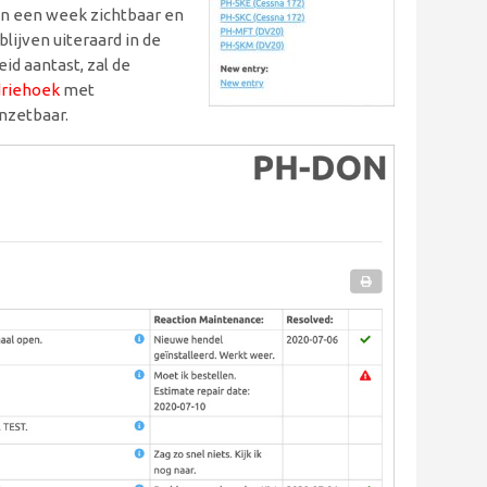
ven een week zichtbaar en
blijven uiteraard in de
id aantast, zal de
driehoek
met
inzetbaar.