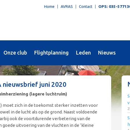
Home
AVRAS
Contact
OPS: 035-57713
Onze club
Flightplanning
Leden
Nieuws
nieuwsbrief juni 2020
imherziening (lagere luchtruim)
S
v
n) moet zich in de toekomst sterker inzetten voor
2
owel in de lucht als op de grond. Naast voldoende
S
daarbij ook de voortdurende verbetering van de
h
 goede uitvoering van de vluchten in de ‘kleine