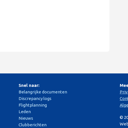
Snel naar:
Mee
Belangrijke documenten
Pri
Discrepancy logs
Con
Flightplanning
Alg
Leden
© 2
Nieuws
Web
Clubberichten