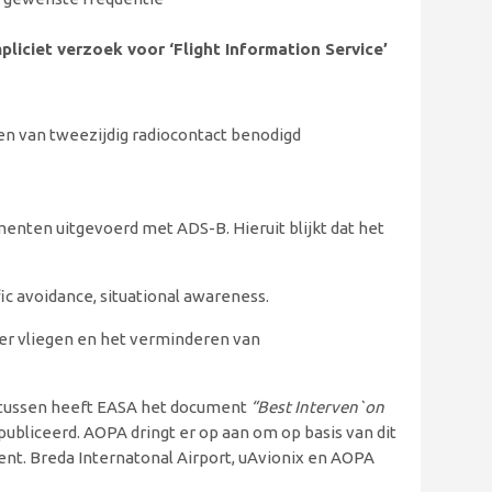
pliciet verzoek voor ‘Flight Information Service’
n van tweezijdig radiocontact benodigd
enten uitgevoerd met ADS-B. Hieruit blijkt dat het
fic avoidance, situational awareness.
iger vliegen en het verminderen van
tussen heeft EASA het document
“Best Interven`on
ubliceerd. AOPA dringt er op aan om op basis van dit
t. Breda Internatonal Airport, uAvionix en AOPA