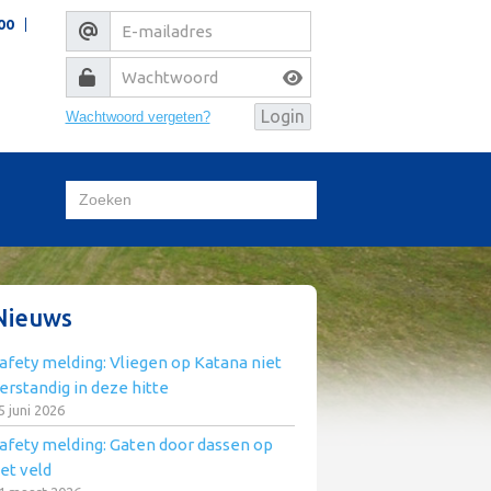
00
Wachtwoord vergeten?
Nieuws
afety melding: Vliegen op Katana niet
erstandig in deze hitte
5 juni 2026
afety melding: Gaten door dassen op
et veld