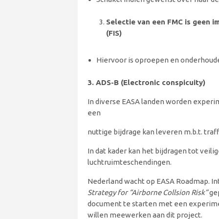
Selectie van een FMC is geen im
(FIS)
Hiervoor is oproepen en onderhoude
3. ADS-B (Electronic conspicuity)
In diverse EASA landen worden experim
een
nuttige bijdrage kan leveren m.b.t. traf
In dat kader kan het bijdragen tot veil
luchtruimteschendingen.
Nederland wacht op EASA Roadmap. In
Strategy for “Airborne Collsion Risk”
gep
document te starten met een experimen
willen meewerken aan dit project.