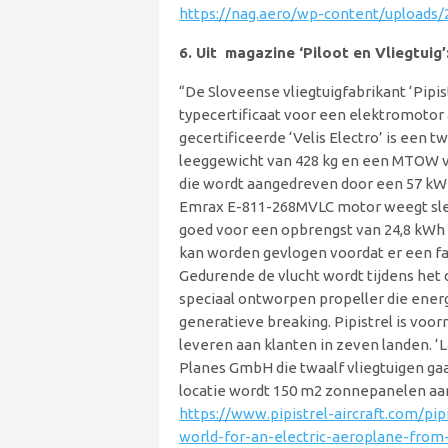
https://nag.aero/wp-content/uploads/
6. Uit magazine ‘Piloot en Vliegtuig’
“De Sloveense vliegtuigfabrikant ‘Pipis
typecertificaat voor een elektromotor
gecertificeerde ‘Velis Electro’ is een
leeggewicht van 428 kg en een MTOW va
die wordt aangedreven door een 57 kW 
Emrax E-811-268MVLC motor weegt slech
goed voor een opbrengst van 24,8 kWh 
kan worden gevlogen voordat er een fas
Gedurende de vlucht wordt tijdens het
speciaal ontworpen propeller die ener
generatieve breaking. Pipistrel is voo
leveren aan klanten in zeven landen. ‘
Planes GmbH die twaalf vliegtuigen gaa
locatie wordt 150 m2 zonnepanelen aan
https://www.pipistrel-aircraft.com/pipi
world-for-an-electric-aeroplane-from