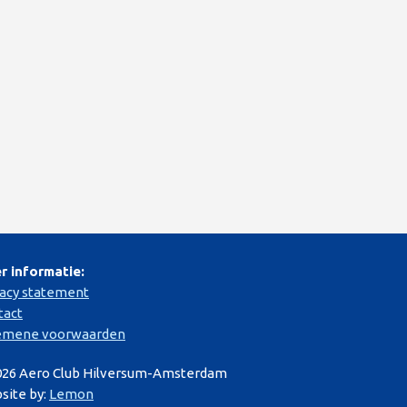
r informatie:
vacy statement
tact
emene voorwaarden
026 Aero Club Hilversum-Amsterdam
site by:
Lemon