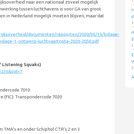
1
Rijksoverheid naar een nationaal zoveel mogelijk
werking tussen luchthavens is voor GA van groot
H
orten in Nederland mogelijk moeten blijven, maar dat
d
1
A
/rijksoverheid/documenten/rapporten/2020/05/15/bijlage-
E
ijlage-1-ontwerp-luchtvaartnota-2020-2050.pdf
2
E
W
 Listening Squaks)
5
1235&sid=7
A
ondercode 7010
e (FIC): Transpondercode 7020
 TMA’s en onder Schiphol CTR’s 2 en 3