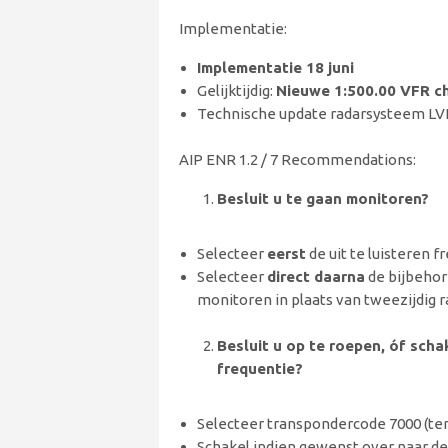
Implementatie:
Implementatie 18 juni
Gelijktijdig:
Nieuwe 1:500.00 VFR c
Technische update radarsysteem L
AIP ENR 1.2 / 7 Recommendations:
Besluit u te gaan monitoren?
Selecteer
eerst
de uit te luisteren 
Selecteer
direct daarna
de bijbehor
monitoren in plaats van tweezijdig r
Besluit u op te roepen, óf sch
frequentie?
Selecteer transpondercode 7000 (te
Schakel indien gewenst over naar d