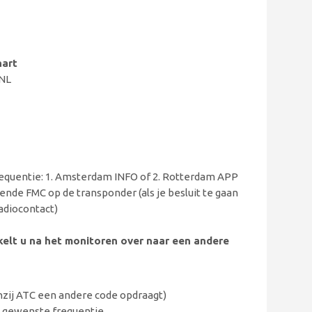
hart
VNL
frequentie: 1. Amsterdam INFO of 2. Rotterdam APP
ende FMC op de transponder (als je besluit te gaan
adiocontact)
akelt u na het monitoren over naar een andere
nzij ATC een andere code opdraagt)
e gewenste frequentie