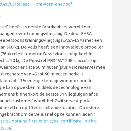
2020/03/bijlage-1-ontwerp-ahev.pdf
:
trel’ heeft als eerste fabrikant ter wereld een
 aangedreven trainingsvliegtuig. De door EASA
 tweepersoons trainingsvliegtuig (EASA-LSA) met een
n 600 kg. De Velis heeft een innovatieve propeller
(76pk) elektromotor. Deze vloeistof gekoelde
ts 20 kg. De Pipistrel PB345V124E-L accu’s zijn
waardoor er circa 50 minuten(plus VFR reserve) mee
t recharge van 45 tot 60 minuten nodig is.
 dalen tot 13% energie teruggewonnen door de
gie kan opwekken middels de technologie van
rnemens binnenkort de eerste 31 vliegtuigen af te
Launch customer’ wordt het Zwitserse AlpinAir
t inzetten op 10 verschillende locaties. Op iedere
gebracht om de Velis snel op te kunnen laden.”
strel-obtains-first-ever-type-certificate-in-the-
-easa/