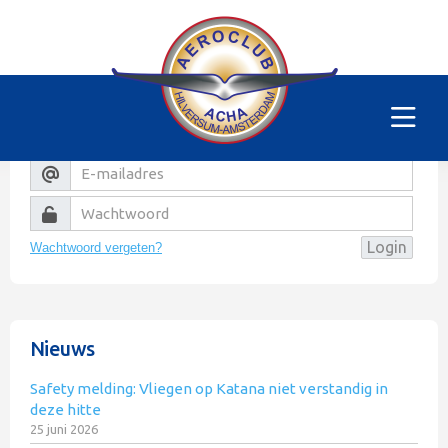
Helaas
Dit gedeelte van de website is alleen voor de
leden/begunstigers van onze club. Sorry. U kunt
natuurlijk altijd lid worden!
Wachtwoord vergeten?
Nieuws
Safety melding: Vliegen op Katana niet verstandig in
deze hitte
25 juni 2026