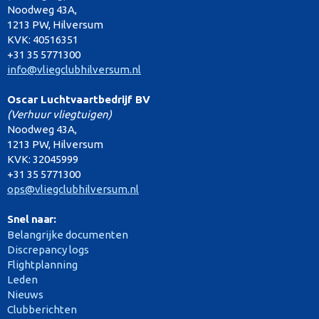
Noodweg 43A,
1213 PW, Hilversum
KVK: 40516351
+31 35 5771300
info@vliegclubhilversum.nl
Oscar Luchtvaartbedrijf BV
(Verhuur vliegtuigen)
Noodweg 43A,
1213 PW, Hilversum
KVK: 32045999
+31 35 5771300
ops@vliegclubhilversum.nl
Snel naar:
Belangrijke documenten
Discrepancy logs
Flightplanning
Leden
Nieuws
Clubberichten