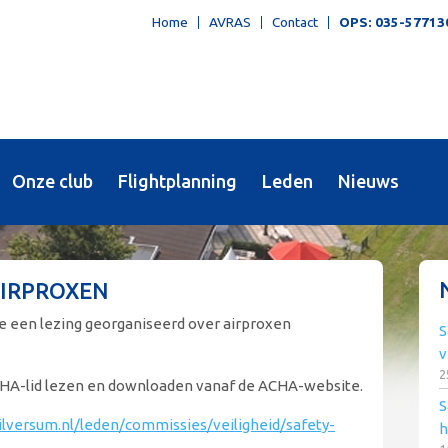
Home
AVRAS
Contact
OPS: 035-57713
Onze club
Flightplanning
Leden
Nieuws
AIRPROXEN
e een lezing georganiseerd over airproxen
S
v
2
 ACHA-lid lezen en downloaden vanaf de ACHA-website.
S
hilversum.nl/leden/commissies/veiligheid/safety-
h