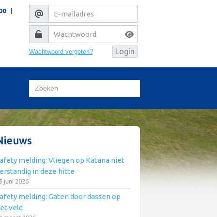
00
Wachtwoord vergeten?
Nieuws
afety melding: Vliegen op Katana niet
erstandig in deze hitte
5 juni 2026
afety melding: Gaten door dassen op
et veld