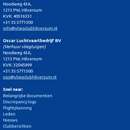
Noodweg 43A,
1213 PW, Hilversum
KVK: 40516351
+31 35 5771300
info@vliegclubhilversum.nl
Oscar Luchtvaartbedrijf BV
(Verhuur vliegtuigen)
Noodweg 43A,
1213 PW, Hilversum
KVK: 32045999
+31 35 5771300
ops@vliegclubhilversum.nl
Snel naar:
Belangrijke documenten
Discrepancy logs
Flightplanning
Leden
Nieuws
Clubberichten