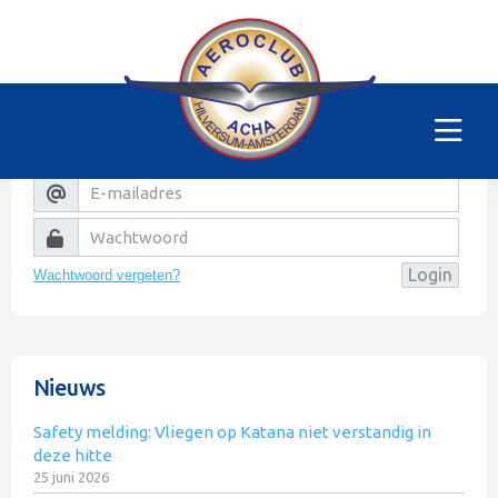
Helaas
Dit gedeelte van de website is alleen voor de
leden/begunstigers van onze club. Sorry. U kunt
natuurlijk altijd lid worden!
Wachtwoord vergeten?
Nieuws
Safety melding: Vliegen op Katana niet verstandig in
deze hitte
25 juni 2026