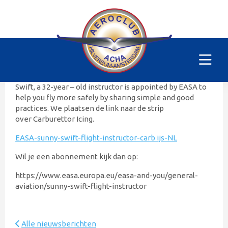
Sunny Swift: Flight instructor strips met tips
voor veilig vliegen (VMS-commissie 6
oktober 2018)
TIP: de educatieve Sunny Swift-strip van EASA. Sunny
Swift, a 32-year – old instructor is appointed by EASA to
help you fly more safely by sharing simple and good
practices. We plaatsen de link naar de strip
over Carburettor Icing.
EASA-sunny-swift-flight-instructor-carb ijs-NL
Wil je een abonnement kijk dan op:
https://www.easa.europa.eu/easa-and-you/general-
aviation/sunny-swift-flight-instructor
Alle nieuwsberichten