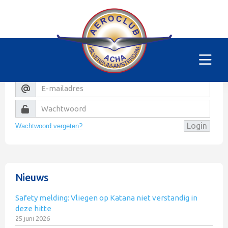
Helaas
Dit gedeelte van de website is alleen voor de
leden/begunstigers van onze club. Sorry. U kunt
natuurlijk altijd lid worden!
Wachtwoord vergeten?
Nieuws
Safety melding: Vliegen op Katana niet verstandig in
deze hitte
25 juni 2026