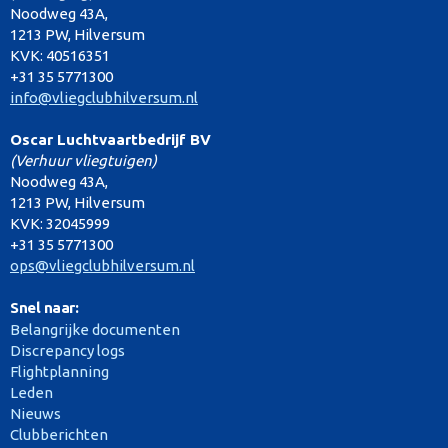
Noodweg 43A,
1213 PW, Hilversum
KVK: 40516351
+31 35 5771300
info@vliegclubhilversum.nl
Oscar Luchtvaartbedrijf BV
(Verhuur vliegtuigen)
Noodweg 43A,
1213 PW, Hilversum
KVK: 32045999
+31 35 5771300
ops@vliegclubhilversum.nl
Snel naar:
Belangrijke documenten
Discrepancy logs
Flightplanning
Leden
Nieuws
Clubberichten