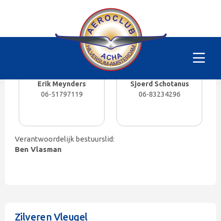
Zilveren Vleugel
Groep email:
zilverenvleugel@vliegclubhilversum.nl
Erik Meynders
Sjoerd Schotanus
06-51797119
06-83234296
Verantwoordelijk bestuurslid:
Ben Vlasman
Zilveren Vleugel