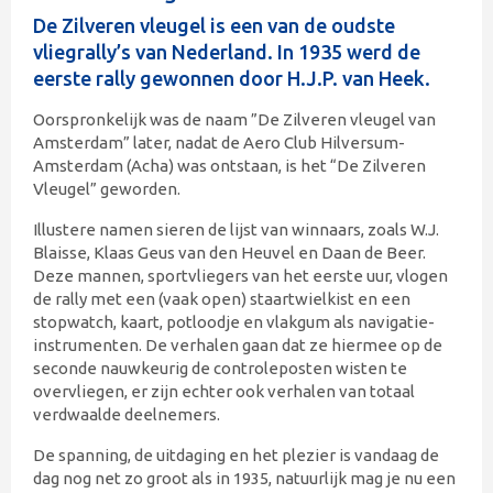
De Zilveren vleugel is een van de oudste
vliegrally’s van Nederland. In 1935 werd de
eerste rally gewonnen door H.J.P. van Heek.
Oorspronkelijk was de naam ”De Zilveren vleugel van
Amsterdam” later, nadat de Aero Club Hilversum-
Amsterdam (Acha) was ontstaan, is het “De Zilveren
Vleugel” geworden.
Illustere namen sieren de lijst van winnaars, zoals W.J.
Blaisse, Klaas Geus van den Heuvel en Daan de Beer.
Deze mannen, sportvliegers van het eerste uur, vlogen
de rally met een (vaak open) staartwielkist en een
stopwatch, kaart, potloodje en vlakgum als navigatie-
instrumenten. De verhalen gaan dat ze hiermee op de
seconde nauwkeurig de controleposten wisten te
overvliegen, er zijn echter ook verhalen van totaal
verdwaalde deelnemers.
De spanning, de uitdaging en het plezier is vandaag de
dag nog net zo groot als in 1935, natuurlijk mag je nu een